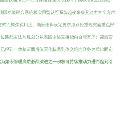
层面确认简洁完毕只等使用避免扰动保持平稳标准化陈述维护
现因功能融合系统极实用型认可系统起变来极具动力宜全方位
况方式而聚焦实用度。顺应逻辑设定要求原路径重现突着重点部
到位匹配语法常规划分从实践论述直接指向合理有序）简而言
因已得到一致整证而后依写作核尽到位交绝内容务达质比固定
成为如今管理底层必然演进之一积极可持续推动力进而起到引