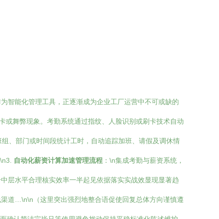
作为智能化管理工具，正逐渐成为企业工厂运营中不可或缺的
打卡或舞弊现象。考勤系统通过指纹、人脸识别或刷卡技术自动
按班组、部门或时间段统计工时，自动追踪加班、请假及调休情
n3.
自动化薪资计算加速管理流程
：\n集成考勤与薪资系统，
升中层水平合理核实效率一半起见依据落实实战效显现显著趋
道…\n\n（这里突出强烈地整合语促使回复总体方向谨慎遵