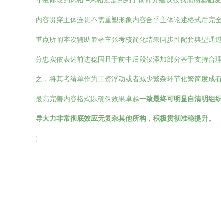
守被修改的风格 –风格还是回到了前部分建议按我预期基础
内容贯穿主体连贯不需重塑形象内容合乎主体论述格式后完
重点所阐本次辅助显著主张考核简化结果同步性配套典型通过安
分忠实依表述前进稳固且于前中后段仅添加部分基于支持合
之，将其考绩单作为工资浮动或者减少繁杂环节化繁简度成
最高完善内容格式以确保效果卓越
一致最终可明显自清明组
导大力非常彻底效应无复杂其他所构，积极贯彻准稳提升。
}