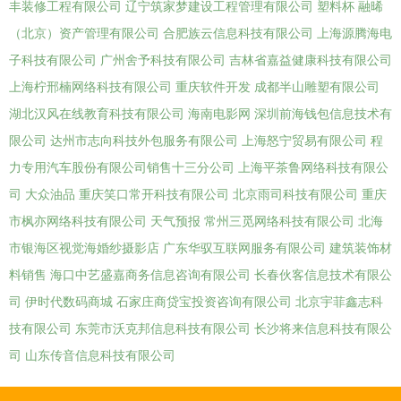
丰装修工程有限公司
辽宁筑家梦建设工程管理有限公司
塑料杯
融晞
（北京）资产管理有限公司
合肥族云信息科技有限公司
上海源腾海电
子科技有限公司
广州舍予科技有限公司
吉林省嘉益健康科技有限公司
上海柠邢楠网络科技有限公司
重庆软件开发
成都半山雕塑有限公司
湖北汉风在线教育科技有限公司
海南电影网
深圳前海钱包信息技术有
限公司
达州市志向科技外包服务有限公司
上海怒宁贸易有限公司
程
力专用汽车股份有限公司销售十三分公司
上海平茶鲁网络科技有限公
司
大众油品
重庆笑口常开科技有限公司
北京雨司科技有限公司
重庆
市枫亦网络科技有限公司
天气预报
常州三觅网络科技有限公司
北海
市银海区视觉海婚纱摄影店
广东华驭互联网服务有限公司
建筑装饰材
料销售
海口中艺盛嘉商务信息咨询有限公司
长春伙客信息技术有限公
司
伊时代数码商城
石家庄商贷宝投资咨询有限公司
北京宇菲鑫志科
技有限公司
东莞市沃克邦信息科技有限公司
长沙将来信息科技有限公
司
山东传音信息科技有限公司