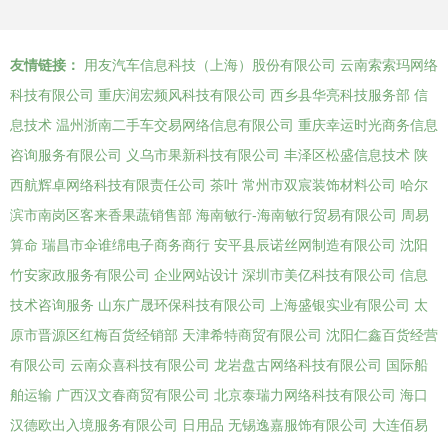
友情链接：
用友汽车信息科技（上海）股份有限公司
云南索索玛网络
科技有限公司
重庆润宏频风科技有限公司
西乡县华亮科技服务部
信
息技术
温州浙南二手车交易网络信息有限公司
重庆幸运时光商务信息
咨询服务有限公司
义乌市果新科技有限公司
丰泽区松盛信息技术
陕
西航辉卓网络科技有限责任公司
茶叶
常州市双宸装饰材料公司
哈尔
滨市南岗区客来香果蔬销售部
海南敏行-海南敏行贸易有限公司
周易
算命
瑞昌市伞谁绵电子商务商行
安平县辰诺丝网制造有限公司
沈阳
竹安家政服务有限公司
企业网站设计
深圳市美亿科技有限公司
信息
技术咨询服务
山东广晟环保科技有限公司
上海盛银实业有限公司
太
原市晋源区红梅百货经销部
天津希特商贸有限公司
沈阳仁鑫百货经营
有限公司
云南众喜科技有限公司
龙岩盘古网络科技有限公司
国际船
舶运输
广西汉文春商贸有限公司
北京泰瑞力网络科技有限公司
海口
汉德欧出入境服务有限公司
日用品
无锡逸嘉服饰有限公司
大连佰易