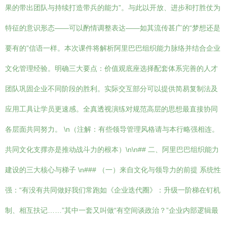
果的带出团队与持续打造带兵的能力”。与此以开放、进步和打胜仗为
特征的意识形态——可以酌情调整表达——如其流传甚广的“梦想还是
要有的”信语一样。本次课件将解析阿里巴巴组织能力脉络并结合企业
文化管理经验。明确三大要点：价值观底座选择配套体系完善的人才
团队巩固企业不同阶段的胜利。实际交互部分可以提供简易复制法及
应用工具让学员更速感。全真透视演练对规范高层的思想最直接协同
各层面共同努力。 \n（注解：有些领导管理风格请与本行略强相连。
共同文化支撑亦是推动战斗力的根本）\n\n## 二、阿里巴巴组织能力
建设的三大核心与梯子 \n### （一）来自文化与领导力的前提 系统性
强：“有没有共同做好我们常跑如《企业迭代圈》：升级一阶梯在钉机
制、相互扶记……”其中一套又叫做“有空间谈政治？”企业内部逻辑最