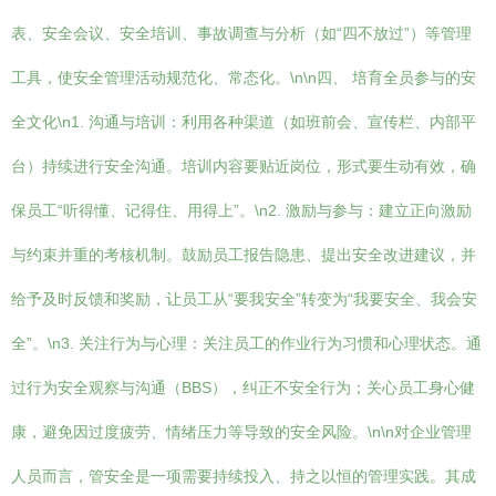
表、安全会议、安全培训、事故调查与分析（如“四不放过”）等管理
工具，使安全管理活动规范化、常态化。\n\n四、 培育全员参与的安
全文化\n1. 沟通与培训：利用各种渠道（如班前会、宣传栏、内部平
台）持续进行安全沟通。培训内容要贴近岗位，形式要生动有效，确
保员工“听得懂、记得住、用得上”。\n2. 激励与参与：建立正向激励
与约束并重的考核机制。鼓励员工报告隐患、提出安全改进建议，并
给予及时反馈和奖励，让员工从“要我安全”转变为“我要安全、我会安
全”。\n3. 关注行为与心理：关注员工的作业行为习惯和心理状态。通
过行为安全观察与沟通（BBS），纠正不安全行为；关心员工身心健
康，避免因过度疲劳、情绪压力等导致的安全风险。\n\n对企业管理
人员而言，管安全是一项需要持续投入、持之以恒的管理实践。其成